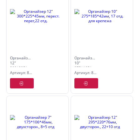
Органайзер
Органайзер
12"
10"
300*225*45мм,
275*185*42мм,
Артикул: 8064503
Артикул: 8064487
перест.
17 отд. для
перег,22
крепежа
отд.