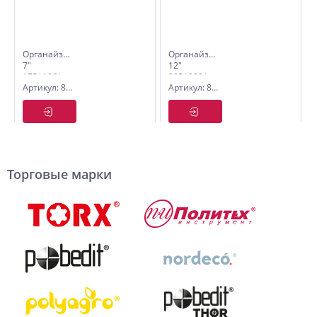
Органайзер
Органайзер
7"
12"
175*106*46мм,
295*220*76мм,
Артикул: 8064483
Артикул: 8064501
двухсторон.,
двусторон.,
8+5 отд
22+10 отд
Торговые марки