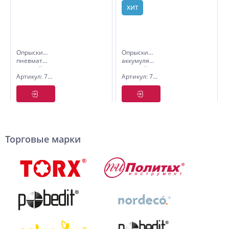
ХИТ
Опрыскиватель
Опрыскиватель
пневматический
аккумуляторный
садовый.
садовый.
Артикул: 7574066
Артикул: 7574115
6,0л
12,0л
Polyagro
Polyagro
Lite
Торговые марки