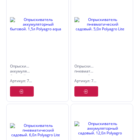
Опрыскиватель
Опрыскиватель
аккумуляторный
пневматический
бытовой.
садовый.
Артикул: 7574202
Артикул: 7574065
1,5л
5,0л
Polyagro
Polyagro
aqua
Lite