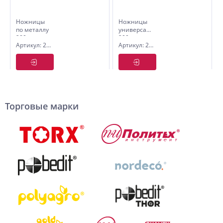
Ножницы
Ножницы
по металлу
универсальные,
280 мм
200 мм
Артикул: 2555080
Артикул: 2555150
удлиненные
прямые Cr-
V
Торговые марки