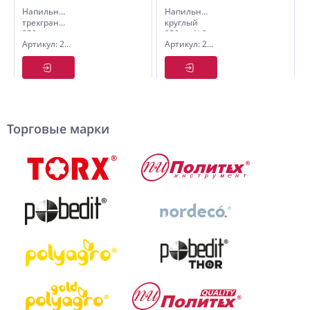
Напильник
Напильник
трехгранный
круглый
250 мм
250мм №2
Артикул: 2630232
Артикул: 2640332
№2, без
рукоятки
Торговые марки