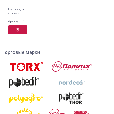
Ершик для
унитаза
"БРУНО"
Артикул: 9111310
Торговые марки