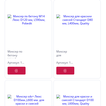
Миксер по
Миксер
бетону
для
M14 Люкс
краскии
Артикул: 1093212
Артикул: 1090308
D120 мм,
смесей
L590мм,
Стандарт
Pobedit
D80 мм,
L400мм,
Quality