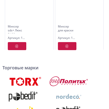
Миксер
Миксер
sds+ Люкс
для краски
D100мм.,L600
и смесей
Артикул: 1092100
Артикул: 1090310
мм. для
Стандарт
краски и
D100 мм,
смесей
L600мм,
Quality
Торговые марки