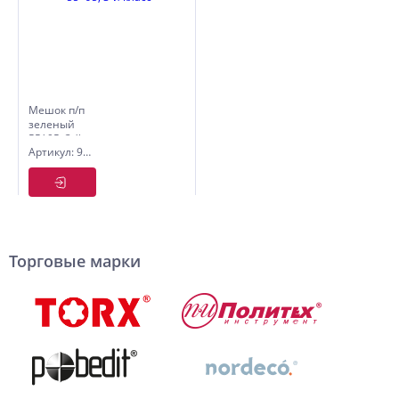
Мешок п/п
зеленый
55*95, 3-й
Артикул: 9059105
класс
Торговые марки