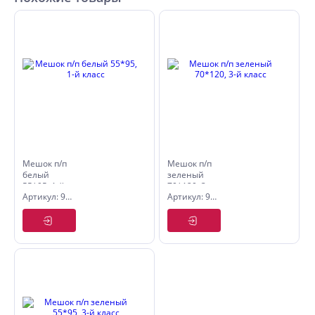
Мешок п/п
Мешок п/п
белый
зеленый
55*95, 1-й
70*120, 3-
Артикул: 9059305
Артикул: 9059107
класс
й класс