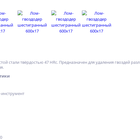
стой стали твёрдостью 47 HRс. Предназначен для удаления гвоздей ра
я.
тики
х-инструмент
20