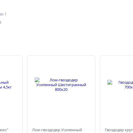
о 1
3
юкс"
Лом-гвоздодер Усиленный
Гвоздодер кру