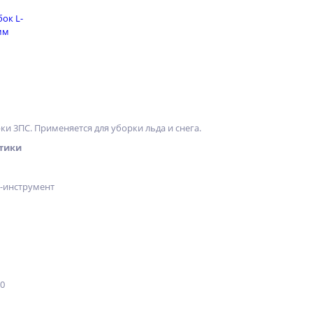
ки 3ПС. Применяется для уборки льда и снега.
тики
х-инструмент
10