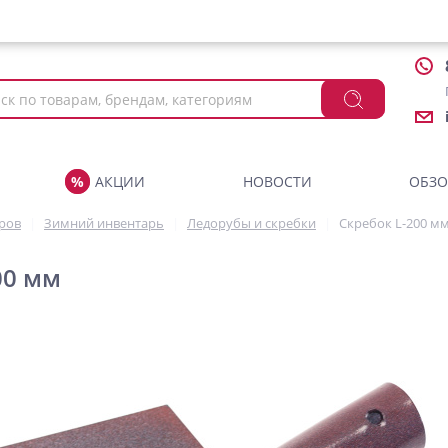
АКЦИИ
НОВОСТИ
ОБЗ
аров
Зимний инвентарь
Ледорубы и скребки
Скребок L-200 м
00 мм