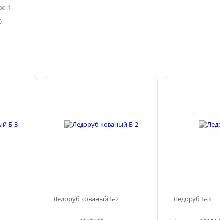
о 1
6
Ледоруб кованый Б-2
Ледоруб Б-3