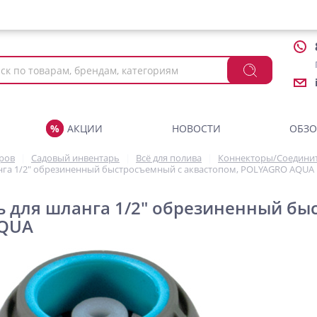
АКЦИИ
НОВОСТИ
ОБЗ
аров
Садовый инвентарь
Всё для полива
Коннекторы/Соедини
нга 1/2" обрезиненный быстросъемный с аквастопом, POLYAGRO AQUA
 для шланга 1/2" обрезиненный бы
AQUA