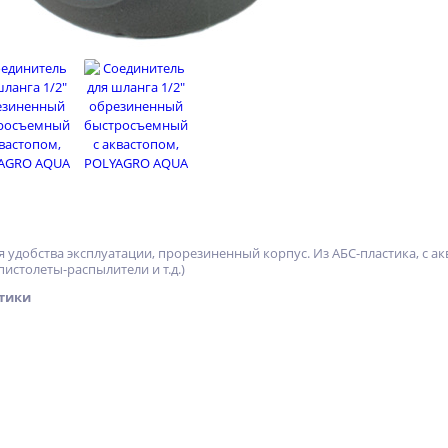
удобства эксплуатации, прорезиненный корпус. Из АБС-пластика, с акв
пистолеты-распылители и т.д.)
тики