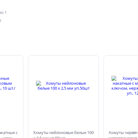
о 1
7
катные с
Хомуты нейлоновые белые 100
Хомуты червяч