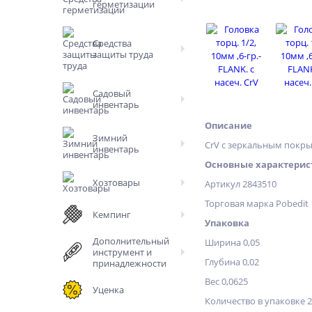
герметизации
Средства
защиты труда
Садовый
инвентарь
Описание
Зимний
CrV c зеркальным покры
инвентарь
Основные характерис
Хозтовары
Артикул 2843510
Торговая марка Pobedit
Кемпинг
Упаковка
Дополнительный
Ширина 0,05
инструмент и
Глубина 0,02
принадлежности
Вес 0,0625
Уценка
Количество в упаковке 