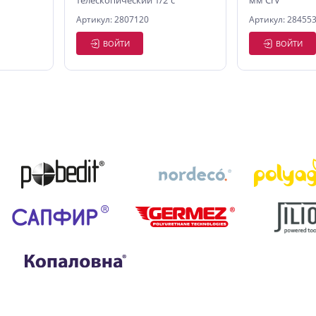
телескопический 1/2"с
мм CrV
головкой 17*19 мм Pobedit
Артикул: 2807120
Артикул: 28455
ВОЙТИ
ВОЙТИ