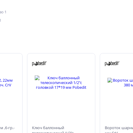
о 1
1
м ,6-гр.-
Ключ баллонный
Вороток шарни