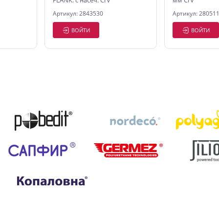
FLANK. с насеч. CrV
мм CrV
Артикул: 2843530
Артикул: 28051
ВОЙТИ
ВОЙТИ