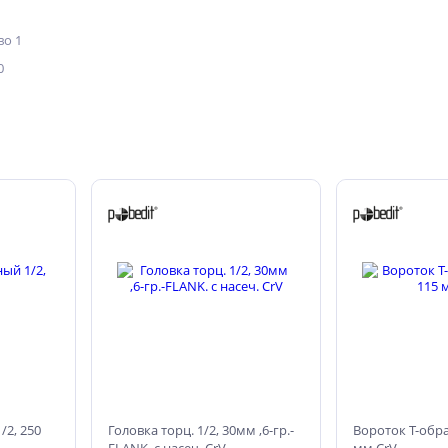
о 1
0
/2, 250
Головка торц. 1/2, 30мм ,6-гр.-
Вороток Т-обра