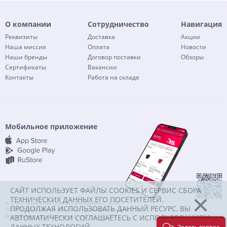
О компании
Сотрудничество
Навигация
Реквизиты
Доставка
Акции
Наша миссия
Оплата
Новости
Наши бренды
Договор поставки
Обзоры
Сертификаты
Вакансии
Контакты
Работа на складе
Мобильное приложение
САЙТ ИСПОЛЬЗУЕТ ФАЙЛЫ COOKIES И СЕРВИС СБОРА
ТЕХНИЧЕСКИХ ДАННЫХ ЕГО ПОСЕТИТЕЛЕЙ.
© ООО "Компания Политех-инструмент", 2026
ПРОДОЛЖАЯ ИСПОЛЬЗОВАТЬ ДАННЫЙ РЕСУРС, ВЫ
142072, Московская область, г. Домодедово, мкр.
Востряково, тер. "Триколор", стр. 15, оф. 303
АВТОМАТИЧЕСКИ СОГЛАШАЕТЕСЬ С ИСПОЛЬЗОВАНИЕМ
ДАННЫХ ТЕХНОЛОГИЙ.