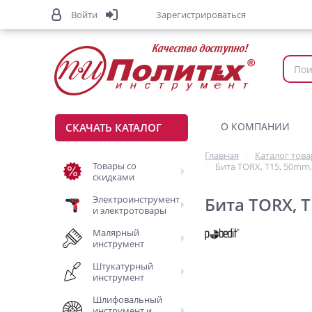
Войти
Зарегистрироваться
О КОМПАНИИ
СКАЧАТЬ КАТАЛОГ
Главная
Каталог тов
Товары со
Бита TORX, T15, 50mm,
скидками
Электроинструмент
Бита TORX, T
и электротовары
Малярный
инструмент
Штукатурный
инструмент
Шлифовальный
инструмент и