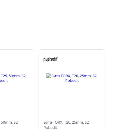
, 50mm, S2,
Бита TORX, T20, 25mm, S2,
Pobedit