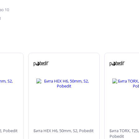
о 10
1
, Pobedit
Бита HEX H6, 50mm, S2, Pobedit
Бита TORX, T25
Pobedit