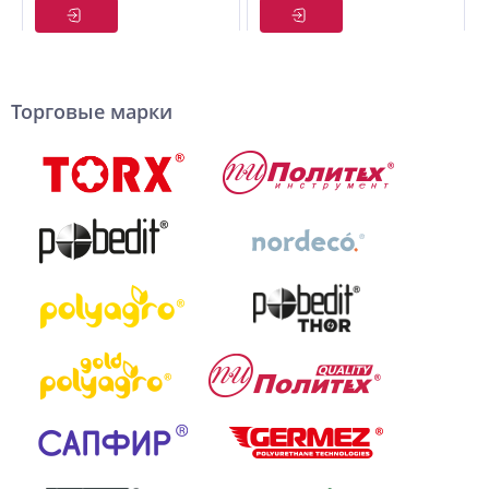
евророзетками
евророзетками
(с/з) 20м
(с/з) 50м
POWERED
POWERED
TOOLS
TOOLS
Торговые марки