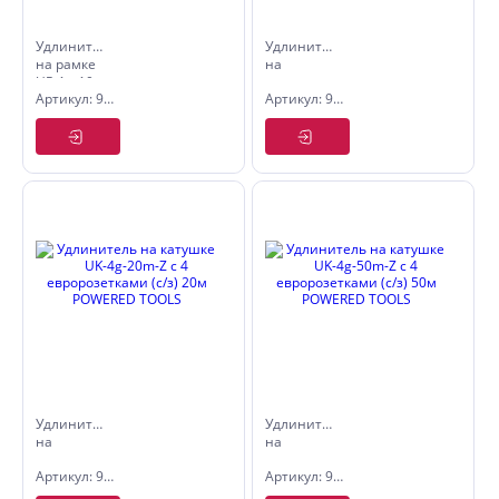
Удлинитель
Удлинитель
на рамке
на
UR-1g-10m
катушке
Артикул: 9535011
Артикул: 9535061
с 1
UK-4g-
розеткой
30m-Z-IP44
(б/з) 10м
с 4
POWERED
евророзетками
TOOLS
IP44 (с/з)
30м
POWERED
TOOLS
Удлинитель
Удлинитель
на
на
катушке
катушке
Артикул: 9535046
Артикул: 9535049
UK-4g-
UK-4g-
20m-Z с 4
50m-Z с 4