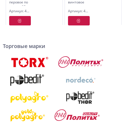
перовое по
винтовое
дереву 25
по дер.
Артикул: 4605225
Артикул: 4730046
х 300 мм,
Ф30*460мм
Pobedit
Торговые марки