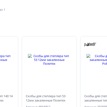
о 1
ип 140 14
Скобы для степлера тип 53
Скобы для сте
тех
12мм закаленные Политех
закаленные тип
Pobedit
Артикул: 9015812
Артикул: 29250