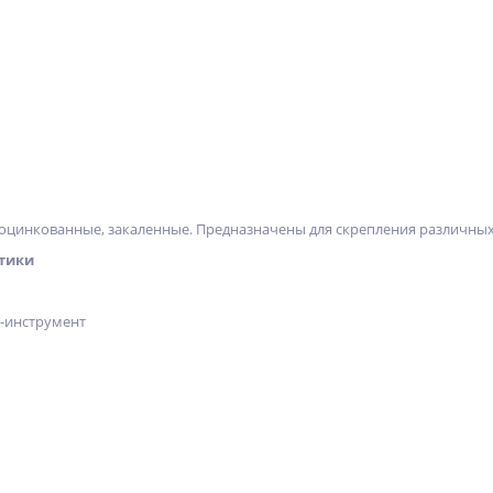
оцинкованные, закаленные. Предназначены для скрепления различных
тики
х-инструмент