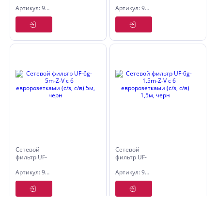
6g-3m-Z-V
5g-5m-Z-V
Артикул: 9534876
Артикул: 9534852
с 6
с 5
евророзетками
евророзетками
(с/з, с/в)
(с/з, с/в)
3м, черн
5м, беж
Сетевой
Сетевой
фильтр UF-
фильтр UF-
6g-5m-Z-V
6g-1.5m-Z-
Артикул: 9534877
Артикул: 9534875
с 6
V с 6
евророзетками
евророзетками
(с/з, с/в)
(с/з, с/в)
5м, черн
1,5м, черн