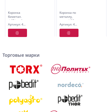
Коронка
Коронка по
биметал.
металлу,
d-67/ глуб.
сталь HSS,
Артикул: 4850067
Артикул: 4846425
38 мм
нитрид
Pobedit
титан, 25
мм, Pobedit
Торговые марки