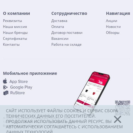
О компании
Сотрудничество
Навигация
Реквизиты
Доставка
Акции
Наша миссия
Оплата
Новости
Наши бренды
Договор поставки
Обзоры
Сертификаты
Вакансии
Контакты
Работа на складе
Мобильное приложение
САЙТ ИСПОЛЬЗУЕТ ФАЙЛЫ COOKIES И СЕРВИС СБОРА
ТЕХНИЧЕСКИХ ДАННЫХ ЕГО ПОСЕТИТЕЛЕЙ.
© ООО "Компания Политех-инструмент", 2026
ПРОДОЛЖАЯ ИСПОЛЬЗОВАТЬ ДАННЫЙ РЕСУРС, ВЫ
142072, Московская область, г. Домодедово, мкр.
Востряково, тер. "Триколор", стр. 15, оф. 303
АВТОМАТИЧЕСКИ СОГЛАШАЕТЕСЬ С ИСПОЛЬЗОВАНИЕМ
ДАННЫХ ТЕХНОЛОГИЙ.