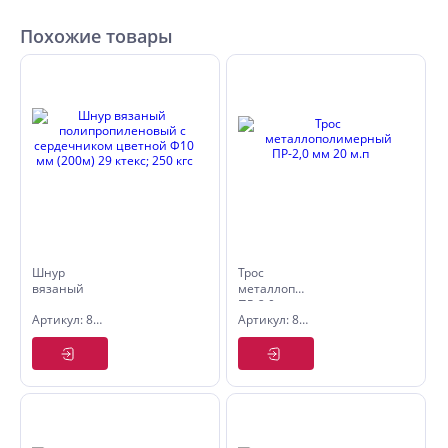
Похожие товары
Шнур
Трос
вязаный
металлополимерный
полипропиленовый
ПР-2,0 мм
Артикул: 8001100
Артикул: 8000311
с
20 м.п
сердечником
цветной
Ф10 мм
(200м) 29
ктекс; 250
кгс