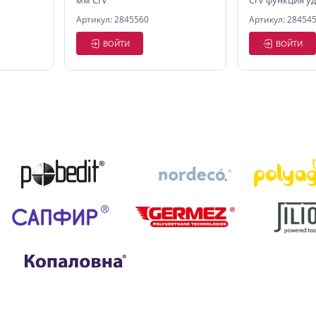
мм CrV
CrV функция у
Артикул: 2845560
Артикул: 28454
ВОЙТИ
ВОЙТИ