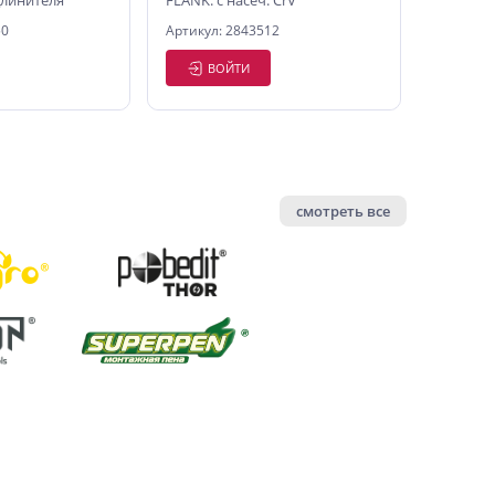
длинителя
FLANK. с насеч. CrV
50
Артикул: 2843512
ВОЙТИ
смотреть все