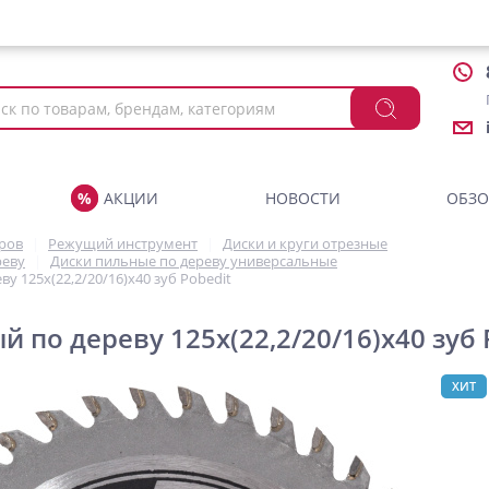
АКЦИИ
НОВОСТИ
ОБЗ
аров
Режущий инструмент
Диски и круги отрезные
реву
Диски пильные по дереву универсальные
у 125х(22,2/20/16)х40 зуб Pobedit
 по дереву 125х(22,2/20/16)х40 зуб 
ХИТ