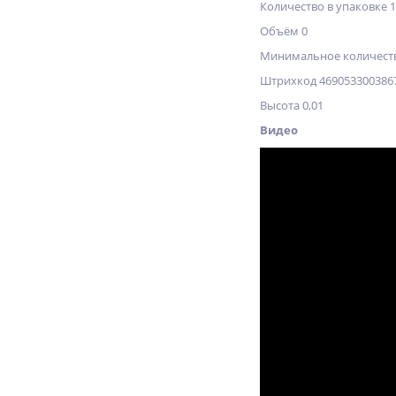
Количество в упаковке 
Объём 0
Минимальное количеств
Штрихкод 469053300386
Высота 0,01
Видео