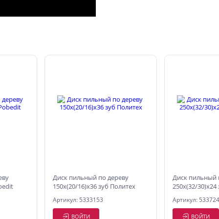
еву
Диск пильный по дереву
Диск пильный 
bedit
150х(20/16)х36 зуб Политех
250x(32/30)x24
Артикул: 5333153
Артикул: 53372
ВОЙТИ
ВОЙТИ