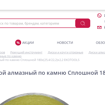
АКЦИИ
НОВОСТИ
ОБЗ
аров
Режущий инструмент
Диски и круги отрезные
Диски алм
зные по камню
ый по камню Сплошной 180х(25,4/22,2)х2,2 EKOTOOLS
ой алмазный по камню Сплошной 180