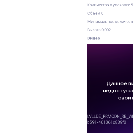
Количество в упаковке 
Объём 0
Минимальное количеств
Высота 0,002
Видео