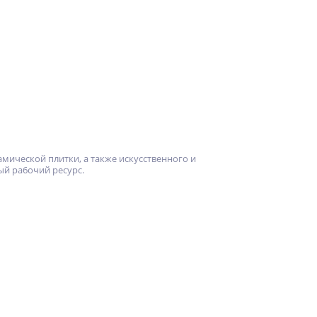
мической плитки, а также искусственного и
й pa6oчий pecypc.