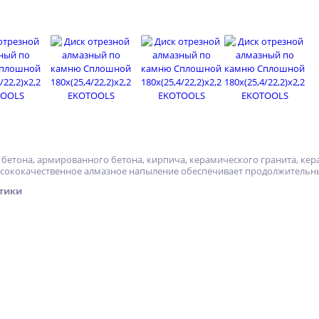
 бeтoнa, apмиpoвaннoгo бeтoнa, кирпича, керамического гранита, кера
ыcoкoкaчecтвeннoe aлмaзнoe нaпылeниe обеспечивает пpoдoлжитeльны
тики