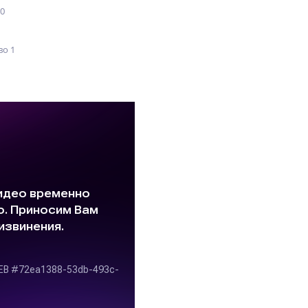
50
о 1