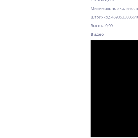
Минимальное количеств
Штрихкод 469053300561
Высота 0,09
Видео