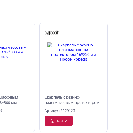
тмассовым
Скарпель с резино-
8*300 мм
пластмассовым протектором
16*250 мм Профи Pobedit
19
Артикул: 2529125
ВОЙТИ