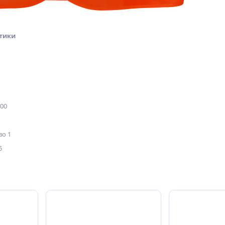
тики
100
о 1
5