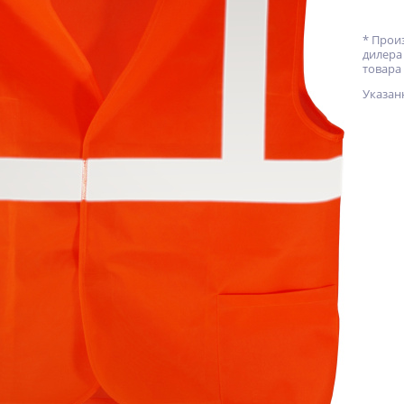
* Прои
дилера
товара 
Указан