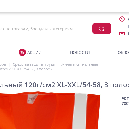
АКЦИИ
НОВОСТИ
ОБЗ
аров
Средства защиты труда
Жилеты сигнальные
г/см2 XL-XXL/54-58, 3 полосы
льный 120г/см2 XL-XXL/54-58, 3 поло
Арт
700