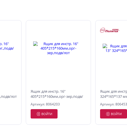
Ящик для инстр. 16"
Ящик для инстр
.,подв/лот
405*215*160мм,орг-зер,подв/
324*165*137 мм
лот
Артикул: 8064203
Артикул: 80645
ВОЙТИ
ВОЙТИ