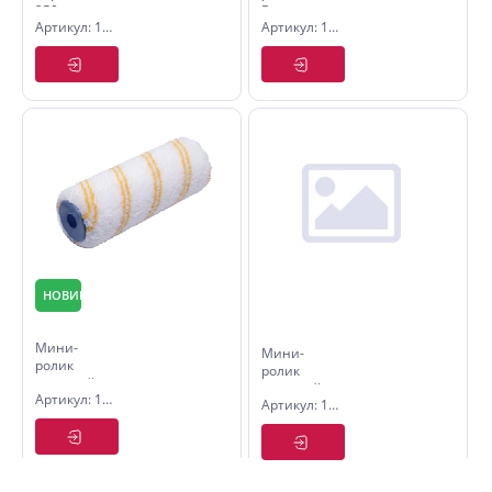
250 мм.
Велюр
Артикул: 1522250
Артикул: 1546150
6х15х150
мм
Политех
Quality
НОВИНКА
Мини-
Мини-
ролик
ролик
сменный
сменный
Артикул: 1536310
Basic ворс
Артикул: 1536515
Microtec
12мм
Basic ворс
6х15х100
12мм
Nordeco
6х15х150мм
Nordeco