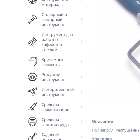
материалы
Столярный и
слесарный
инструмент
Инструмент для
работы с
кафелем и
стеклом
Крепежные
элементы
Режущий
инструмент
Измерительный
инструмент
Средства
герметизации
Средства
Описание
защиты труда
Полиакрил. Распушенный
Садовый
Упаковка
инвентарь