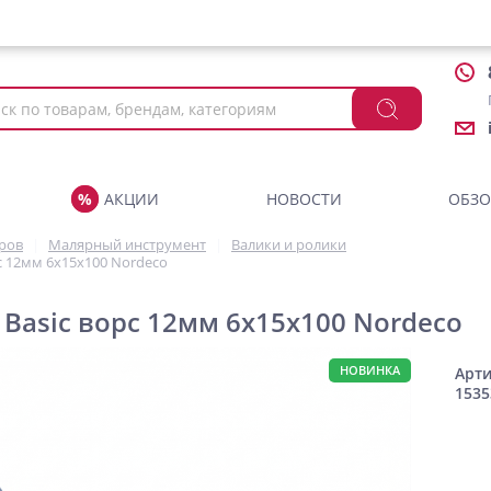
АКЦИИ
НОВОСТИ
ОБЗ
аров
Малярный инструмент
Валики и ролики
с 12мм 6х15х100 Nordeco
Basic ворс 12мм 6х15х100 Nordeco
НОВИНКА
Арти
1535