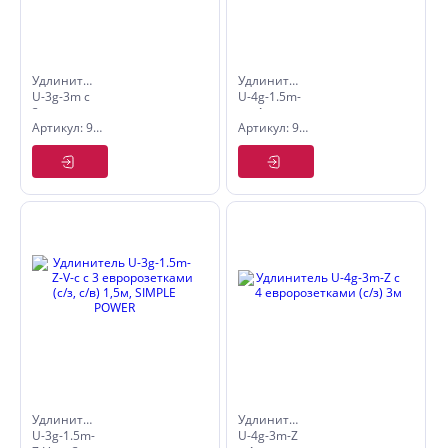
Удлинитель
Удлинитель
U-3g-3m с
U-4g-1.5m-
3
c с 4
Артикул: 9534127
Артикул: 9534040
евророзетками
евророзетками
(б/з) 3м
(б/з) 1,5м,
SIMPLE
POWER
Удлинитель
Удлинитель
U-3g-1.5m-
U-4g-3m-Z