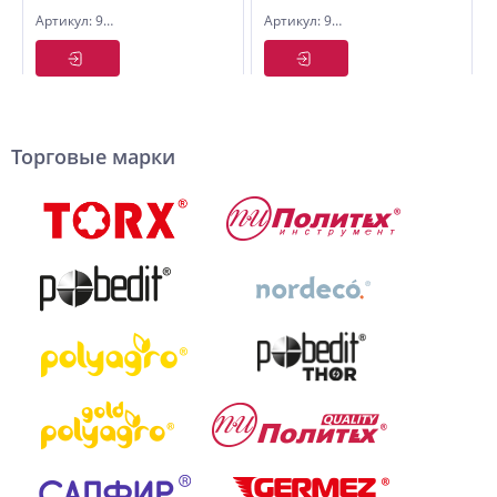
Z-V-c с 3
с 4
Артикул: 9534060
Артикул: 9534151
евророзетками
евророзетками
(с/з, с/в)
(с/з) 3м
1,5м,
SIMPLE
POWER
Торговые марки