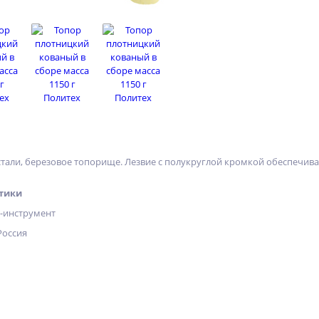
стали, березовое топорище. Лезвие с полукруглой кромкой обеспечива
тики
х-инструмент
Россия