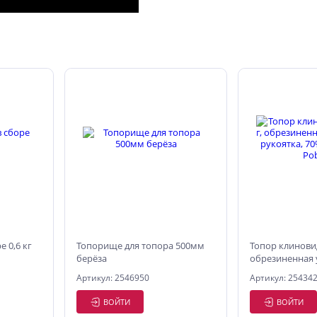
 0,6 кг
Топорище для топора 500мм
Топор клиновид
берёза
обрезиненная 
рукоятка, 70% 
Артикул: 2546950
Артикул: 25434
Pobedit
ВОЙТИ
ВОЙТИ