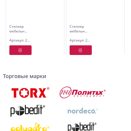
Степлер
Степлер
мебельный
мебельный
метал.
пластик.
Артикул: 2916430
Артикул: 2916030
FORCE
Master+
PLUS 3в1
(скобы 6-
(скобы 6-
10мм.)
14 мм)
Торговые марки