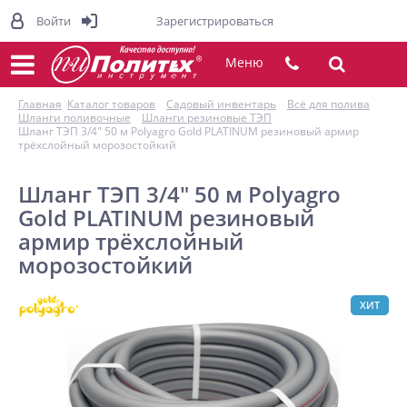
Войти
Зарегистрироваться
Меню
Главная
Каталог товаров
Садовый инвентарь
Всё для полива
Шланги поливочные
Шланги резиновые ТЭП
Шланг ТЭП 3/4" 50 м Polyagro Gold PLATINUM резиновый армир
трёхслойный морозостойкий
Шланг ТЭП 3/4" 50 м Polyagro
Gold PLATINUM резиновый
армир трёхслойный
морозостойкий
ХИТ