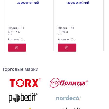
Шланг ТЭП
Шланг ТЭП
1/2" 15 м
1" 25 м
Polyagro
Polyagro
Артикул: 7558415
Артикул: 7559025
ФУКСИЯ
Premium
резиновый
Silver
армир
резиновый
трёхслойный
армир
морозостойкий
трёхслойный
морозостойкий
Торговые марки