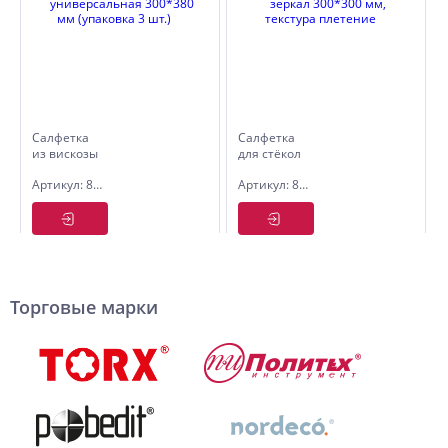
Салфетка
Салфетка
из вискозы
для стёкол
универсальная
и зеркал
Артикул: 8455031
Артикул: 8455015
300*380
300*300
мм
мм,
(упаковка
текстура
3 шт.)
плетение
Торговые марки