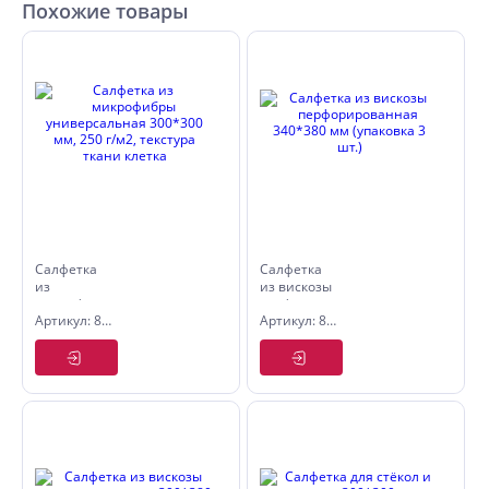
Похожие товары
Салфетка
Салфетка
из
из вискозы
микрофибры
перфорированная
Артикул: 8455012
Артикул: 8455036
универсальная
340*380
300*300
мм
мм, 250 г/
(упаковка
м2,
3 шт.)
текстура
ткани
клетка