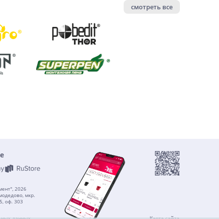
смотреть все
е
ент", 2026
модедово, мкр.
5, оф. 303
ьных данных
Карта сайта