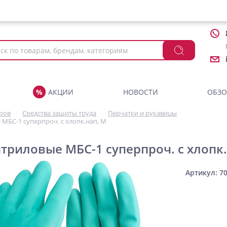
АКЦИИ
НОВОСТИ
ОБЗ
аров
Средства защиты труда
Перчатки и рукавицы
МБС-1 суперпроч. с хлопк.нап, M
триловые МБС-1 суперпроч. с хлопк.
Артикул: 7