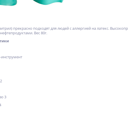
нитрил) прекрасно подходят для людей с аллергией на латекс. Высок
нефтепродуктами. Вес 80г.
тики
х-инструмент
12
о 3
4