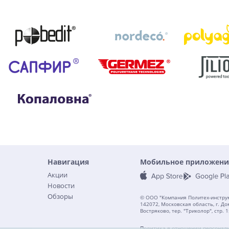
Навигация
Мобильное приложени
Акции
Новости
Обзоры
© ООО "Компания Политех-инструм
142072, Московская область, г. До
Востряково, тер. "Триколор", стр. 1
Политика в отношении персонал