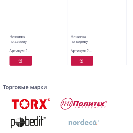
Ножовка
Ножовка
по дереву
по дереву
Standart
Standart
Артикул: 2505045
Артикул: 2505040
450 мм
400 мм
Политех
Политех
Торговые марки