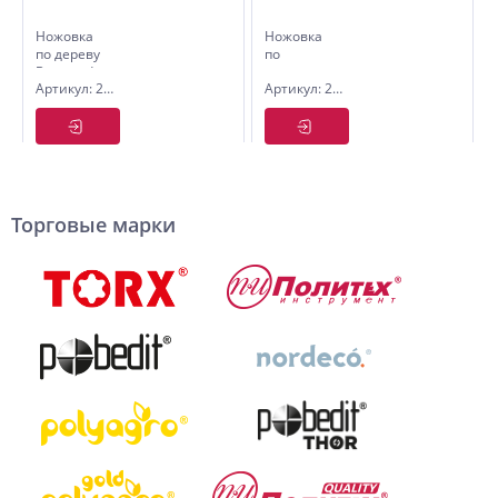
Ножовка
Ножовка
по дереву
по
Barracuda
метал.,усиленная
Артикул: 2505435
Артикул: 2501630
7, 350 мм,
Twistlock300мм.Pobedit
Pobedit
Торговые марки