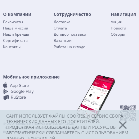
О компании
Сотрудничество
Навигация
Реквизиты
Доставка
Акции
Наша миссия
Оплата
Новости
Наши бренды
Договор поставки
Обзоры
Сертификаты
Вакансии
Контакты
Работа на складе
Мобильное приложение
САЙТ ИСПОЛЬЗУЕТ ФАЙЛЫ COOKIES И СЕРВИС СБОРА
ТЕХНИЧЕСКИХ ДАННЫХ ЕГО ПОСЕТИТЕЛЕЙ.
© ООО "Компания Политех-инструмент", 2026
ПРОДОЛЖАЯ ИСПОЛЬЗОВАТЬ ДАННЫЙ РЕСУРС, ВЫ
142072, Московская область, г. Домодедово, мкр.
Востряково, тер. "Триколор", стр. 15, оф. 303
АВТОМАТИЧЕСКИ СОГЛАШАЕТЕСЬ С ИСПОЛЬЗОВАНИЕМ
ДАННЫХ ТЕХНОЛОГИЙ.