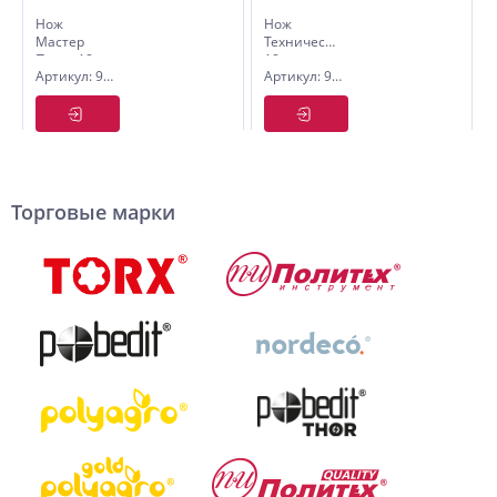
Нож
Нож
Мастер
Технический,
Плюс, 18
18 мм,
Артикул: 9004104
Артикул: 9005001
мм, +3
Pobedit
лезвия
Политех
Quality
Торговые марки