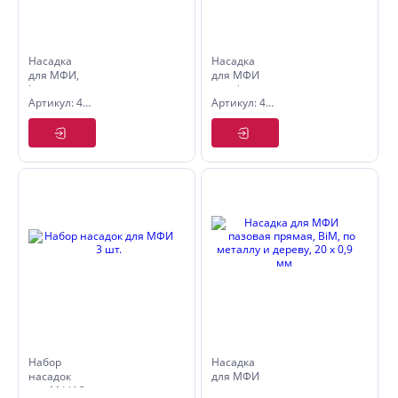
Насадка
Насадка
для МФИ,
для МФИ
Inox, для
шлифовальная
Артикул: 4980452
Артикул: 4980678
снятия
треугольник,
краски,
по плитке
ширина 52
и дереву,
мм,
78 мм
ступенчатая
Набор
Насадка
насадок
для МФИ
для МФИ 3
пазовая