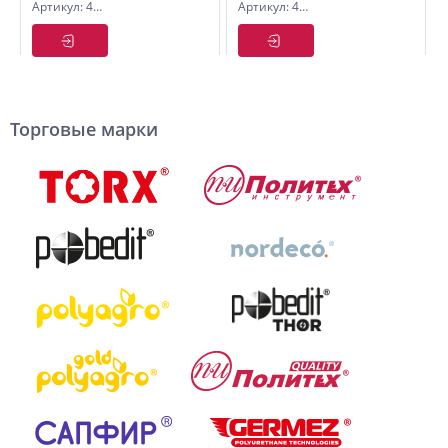
Артикул: 4982003
Артикул: 4980020
шт.
прямая,
BiM, по
металлу и
дереву, 20
x 0,9 мм
Торговые марки