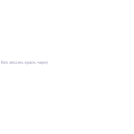
бел, зел,син, красн, черн)