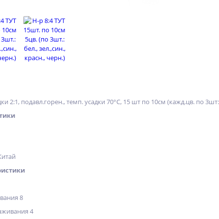
и 2:1, подавл.горен., темп. усадки 70°С, 15 шт по 10см (кажд.цв. по 3шт: 
тики
Китай
ристики
вания 8
аживания 4