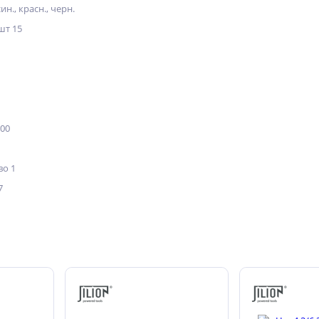
син., красн., черн.
шт 15
500
о 1
7