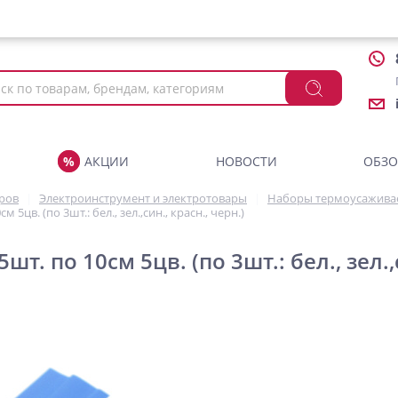
АКЦИИ
НОВОСТИ
ОБЗ
аров
Электроинструмент и электротовары
Наборы термоусажива
м 5цв. (по 3шт.: бел., зел.,син., красн., черн.)
5шт. по 10см 5цв. (по 3шт.: бел., зел.,