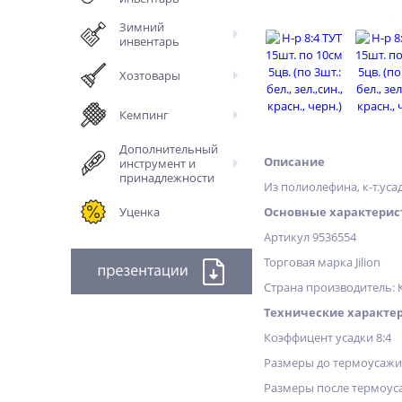
Зимний
инвентарь
Хозтовары
Кемпинг
Дополнительный
Описание
инструмент и
принадлежности
Из полиолефина, к-т.усадк
Уценка
Основные характерис
Артикул 9536554
Торговая марка Jilion
Страна производитель: 
Технические характе
Коэффицент усадки 8:4
Размеры до термоусажи
Размеры после термоус