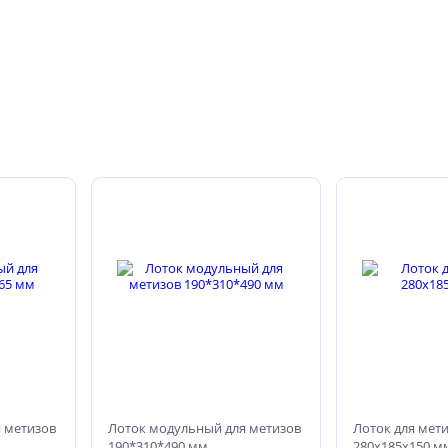
 метизов
Лоток модульный для метизов
Лоток для мет
190*310*490 мм
280х185х150 м