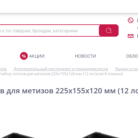
АКЦИИ
НОВОСТИ
ОБЗ
аров
Дополнительный инструмент и принадлежности
Ящики и ор
Набор лотков для метизов 225х155х120 мм (12 лотков+6 планки)
в для метизов 225х155х120 мм (12 л