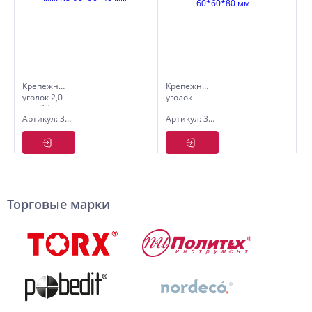
Крепежный
Крепежный
уголок 2,0
уголок
мм. KU
равност.
Артикул: 3210109
Артикул: 3210324
90*90*40
2,0 мм.
мм
KUR
60*60*80
мм
Торговые марки