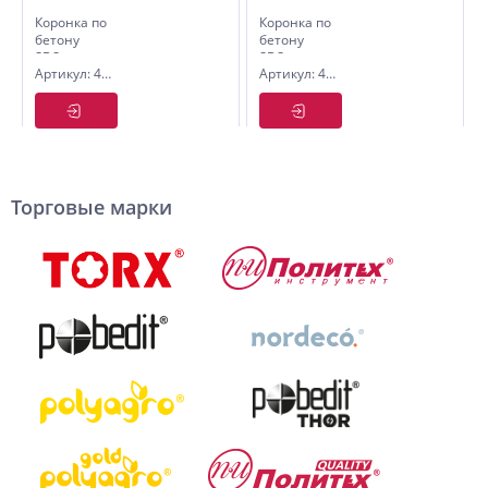
Коронка по
Коронка по
бетону
бетону
SDS+
SDS+
Артикул: 4805080
Артикул: 4805065
Ø80*50 мм
Ø65*50 мм
M22 в
M22 в
сборе
сборе
Торговые марки