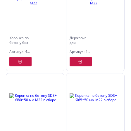
Коронка по
Державка
бетону без
для
державки
коронки по
Артикул: 4805380
Артикул: 4805510
Ø80*50 мм
бетону
M22
SDS+ 100
мм M22