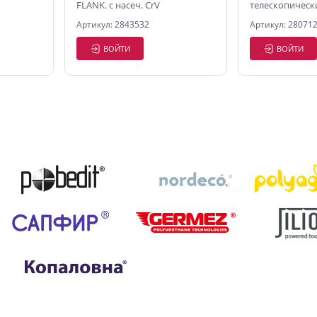
FLANK. с насеч. CrV
телескопически
головками 17*
Артикул: 2843532
Артикул: 28071
Pobedit
ВОЙТИ
ВОЙТИ