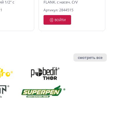
й 1/2" с
FLANK. с насеч. CrV
19, 21*23 мм
21
Артикул: 2844515
ВОЙТИ
смотреть все