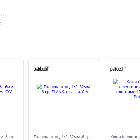
о 1
0
м ,6-гр.-
Головка торц. 1/2, 32мм ,6-гр.-
Ключ баллонн