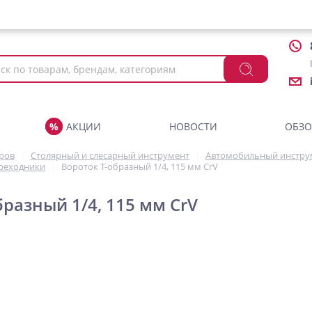
АКЦИИ
НОВОСТИ
ОБЗ
аров
Столярный и слесарный инструмент
Автомобильный инстру
ереходники
Вороток Т-образный 1/4, 115 мм CrV
бразный 1/4, 115 мм CrV