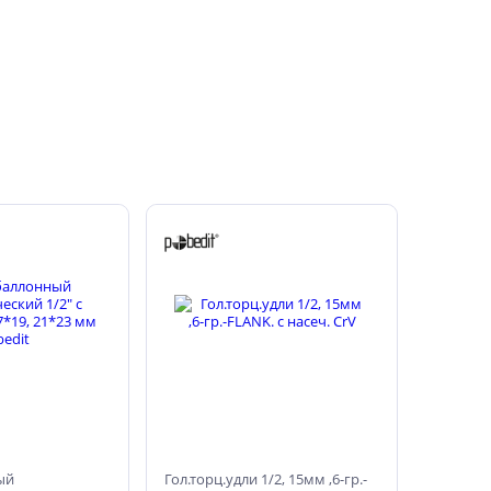
ый
Гол.торц.удли 1/2, 15мм ,6-гр.-