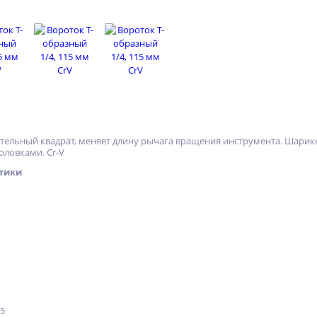
ельный квадрат, меняет длину рычага вращения инструмента. Шарико
ловками. Cr-V
тики
25