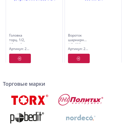
Головка
Вороток
торц. 1/2,
шарнирный
16мм ,6-
1/2, 600 мм
Артикул: 2843516
Артикул: 2845560
гр.-FLANK.
CrV
с насеч.
CrV
Торговые марки