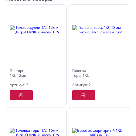
Гол.торц.удли
Головка
1/2, 12мм
торц. 1/2,
,6-гр.-
18мм ,6-
Артикул: 2844512
Артикул: 2843518
FLANK. с
гр.-FLANK.
насеч. CrV
с насеч.
CrV