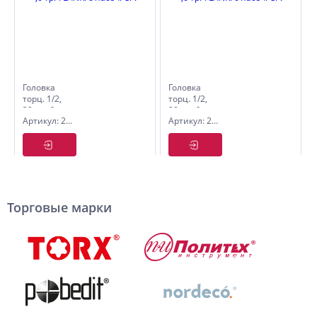
Головка
Головка
торц. 1/2,
торц. 1/2,
30мм ,6-
20мм ,6-
Артикул: 2843530
Артикул: 2843520
гр.-FLANK.
гр.-FLANK.
с насеч.
с насеч.
CrV
CrV
Торговые марки