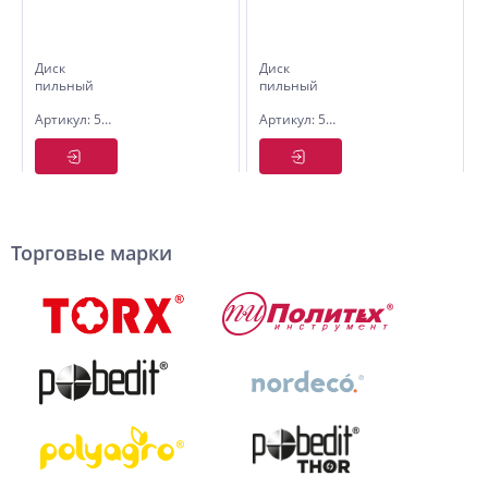
Диск
Диск
пильный
пильный
по дереву
по дереву
Артикул: 5305210
Артикул: 5331115
210x30x36
115х(22,2/20/16)х40
зуб Pobedit
зуб
Политех
Торговые марки