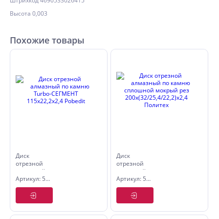
Штрихкод 4690533026415
Высота 0,003
Похожие товары
Диск
Диск
отрезной
отрезной
алмазный
алмазный
Артикул: 5007115
Артикул: 5035200
по камню
по камню
Turbo-
сплошной
СЕГМЕНТ
мокрый
115х22,2х2,4
рез
Pobedit
200х(32/25,4/22,2)х2,4
Политех