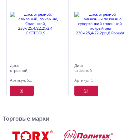
Диск
Диск
отрезной,
отрезной
алмазный,
алмазный
Артикул: 5045230
Артикул: 5009230
по камню,
по камню
Сплошной,
супертонкий
230х(25,4/22,2)х2,4,
сплошной
EKOTOOLS
мокрый
рез
230х(25,4/22,2)х1,8
Pobedit
Торговые марки