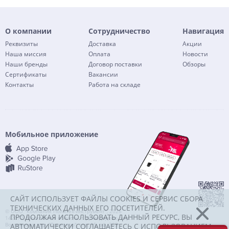
О компании
Сотрудничество
Навигация
Реквизиты
Доставка
Акции
Наша миссия
Оплата
Новости
Наши бренды
Договор поставки
Обзоры
Сертификаты
Вакансии
Контакты
Работа на складе
Мобильное приложение
САЙТ ИСПОЛЬЗУЕТ ФАЙЛЫ COOKIES И СЕРВИС СБОРА
ТЕХНИЧЕСКИХ ДАННЫХ ЕГО ПОСЕТИТЕЛЕЙ.
© ООО "Компания Политех-инструмент", 2026
ПРОДОЛЖАЯ ИСПОЛЬЗОВАТЬ ДАННЫЙ РЕСУРС, ВЫ
142072, Московская область, г. Домодедово, мкр.
Востряково, тер. "Триколор", стр. 15, оф. 303
АВТОМАТИЧЕСКИ СОГЛАШАЕТЕСЬ С ИСПОЛЬЗОВАНИЕМ